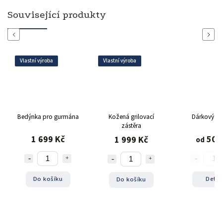
Související produkty
Previous
Next
Vlastní výroba
Vlastní výroba
Bedýnka pro gurmána
Kožená grilovací
Dárkový vo
zástěra
1 699 Kč
500
1 999 Kč
od
Do košíku
Detai
Do košíku