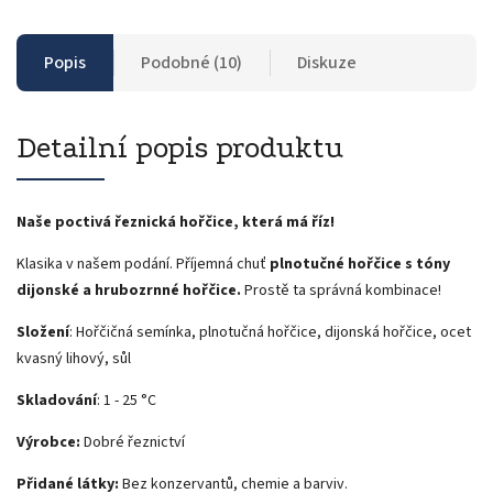
Popis
Podobné (10)
Diskuze
Detailní popis produktu
Naše poctivá řeznická hořčice, která má říz!
Klasika v našem podání. Příjemná chuť
plnotučné hořčice s tóny
dijonské a hrubozrnné hořčice.
Prostě ta správná kombinace!
Složení
:
Hořčičná semínka, plnotučná hořčice, dijonská hořčice, ocet
kvasný lihový, sůl
Skladování
: 1 - 25 °C
Výrobce:
Dobré řeznictví
Přidané látky:
Bez konzervantů, chemie a barviv.