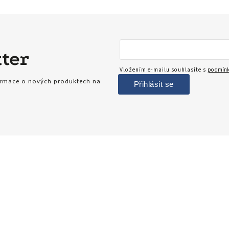
ter
Vložením e-mailu souhlasíte s
podmínk
formace o nových produktech na
Přihlásit se