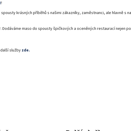
t
!
 spousty krásných příběhů s našimi zákazníky, zaměstnanci, ale hlavně s n
er. Dodáváme maso do spousty špičkových a oceněných restaurací nejen po
 další služby
zde.