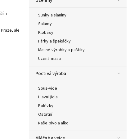
Uzeniny
aším
Šunky a slaniny
Salámy
 Praze, ale
Klobásy
Párky a špekáčky
Masné výrobky a paštiky
Uzená masa
Poctivá výroba
Sous-vide
Hlavní jídla
Polévky
Ostatní
Naše pivo a alko
Mléčné a vejce