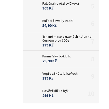
Falešná hovězí svíčková
369 Kč
Kuřecí čtvrtky zadní
54,90 Kč
Trhané maso z uzených kolen na
černém pivu 300g
179 Kč
Farmářský bok b.k.
29,90 Kč
Vepřová kýta b.k.ořech
189 Kč
Hovězí kližka býk
299 Kč