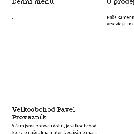
Denní menu
O prode
...
Naše kamenná
Vršovic je i n
Velkoobchod Pavel
Provazník
V čem jsme opravdu dobří, je velkoobchod,
který je naše alma mater. Dodáváme mas...