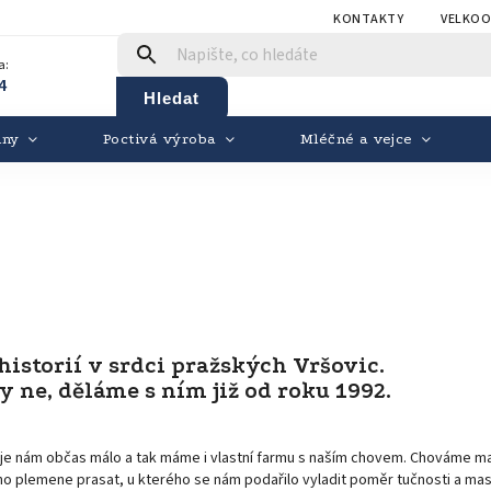
KONTAKTY
VELKO
a:
4
Hledat
iny
Poctivá výroba
Mléčné a vejce
istorií v srdci pražských Vršovic.
ne, děláme s ním již od roku 1992.
to je nám občas málo a tak máme i vlastní farmu s naším chovem. Chováme m
ho plemene prasat, u kterého se nám podařilo vyladit poměr tučnosti a masi