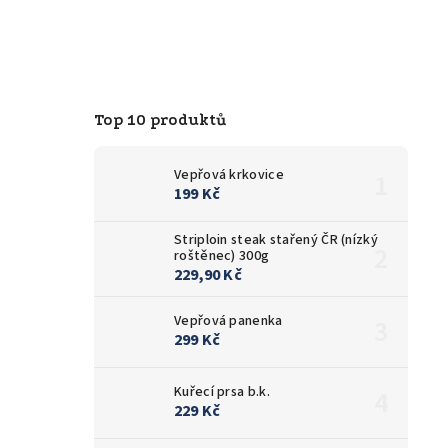
Top 10 produktů
Vepřová krkovice
199 Kč
Striploin steak stařený ČR (nízký
roštěnec) 300g
229,90 Kč
Vepřová panenka
299 Kč
Kuřecí prsa b.k.
229 Kč