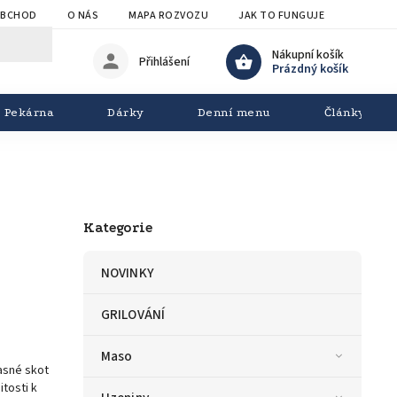
OBCHOD
O NÁS
MAPA ROZVOZU
JAK TO FUNGUJE
OBCHOD
Nákupní košík
Přihlášení
Prázdný košík
Pekárna
Dárky
Denní menu
Články
Kategorie
NOVINKY
GRILOVÁNÍ
Maso
asné skot
tosti k