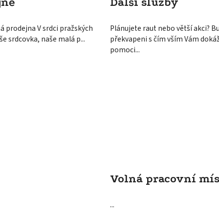
jně
Další služby
 prodejna V srdci pražských
Plánujete raut nebo větší akci? B
aše srdcovka, naše malá p...
překvapeni s čím vším Vám dok
pomoci...
Volná pracovní mís
...