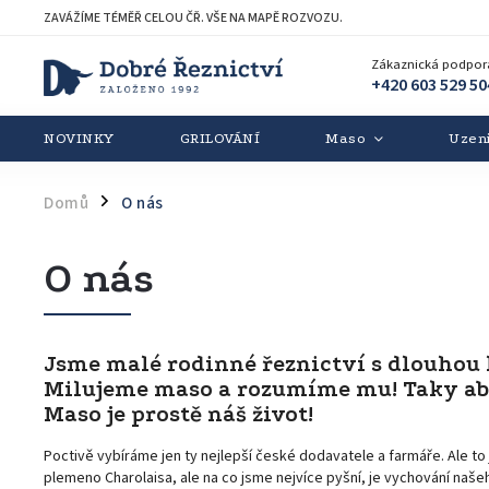
ZAVÁŽÍME TÉMĚŘ CELOU ČŘ. VŠE NA MAPĚ ROZVOZU.
Zákaznická podpor
+420 603 529 50
NOVINKY
GRILOVÁNÍ
Maso
Uzen
Domů
O nás
/
O nás
Jsme malé rodinné řeznictví s dlouhou h
Milujeme maso a rozumíme mu! Taky aby 
Maso je prostě náš život!
Poctivě vybíráme jen ty nejlepší české dodavatele a farmáře. Ale 
plemeno Charolaisa, ale na co jsme nejvíce pyšní, je vychování naše