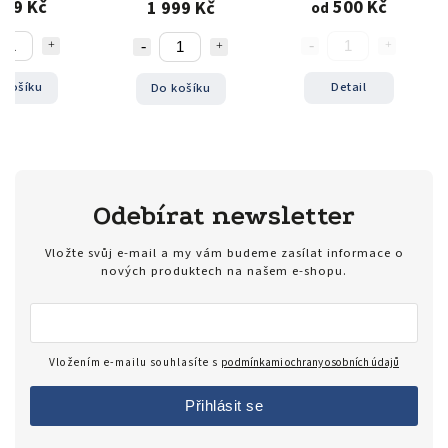
699 Kč
500 Kč
1 999 Kč
od
 košíku
Detail
Do košíku
Odebírat newsletter
Vložte svůj e-mail a my vám budeme zasílat informace o
nových produktech na našem e-shopu.
Vložením e-mailu souhlasíte s
podmínkami ochrany osobních údajů
Přihlásit se