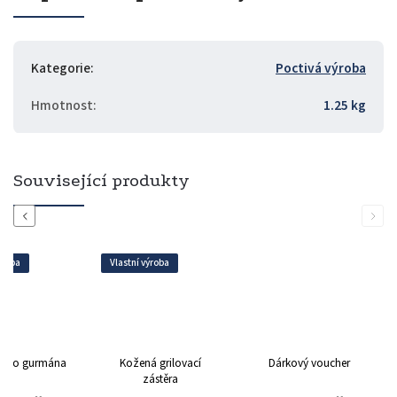
Kategorie
:
Poctivá výroba
Hmotnost
:
1.25 kg
Související produkty
Previous
Next
ýroba
Vlastní výroba
 pro gurmána
Kožená grilovací
Dárkový voucher
zástěra