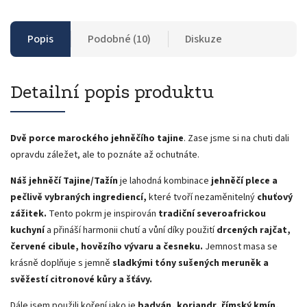
Popis
Podobné (10)
Diskuze
Detailní popis produktu
Dvě porce
marockého jehněčího tajine
. Zase jsme si na chuti dali
opravdu záležet, ale to poznáte až ochutnáte.
Náš jehněčí Tajine/Tažín
je lahodná kombinace
jehněčí plece a
pečlivě vybraných ingrediencí,
které tvoří nezaměnitelný
chuťový
zážitek.
Tento pokrm je inspirován
tradiční severoafrickou
kuchyní
a přináší harmonii chutí a vůní díky použití
drcených rajčat,
červené cibule, hovězího vývaru a česneku.
Jemnost masa se
krásně doplňuje s jemně
sladkými tóny sušených meruněk a
svěžestí citronové kůry a šťávy.
Dále jsem použili koření jako je
badyán, koriandr, římský kmín,