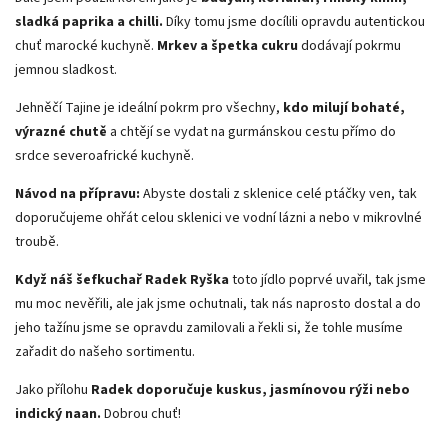
sladká paprika a chilli.
Díky tomu jsme docílili opravdu autentickou
chuť marocké kuchyně.
Mrkev a špetka cukru
dodávají pokrmu
jemnou sladkost.
Jehněčí Tajine je ideální pokrm pro všechny,
kdo milují bohaté,
výrazné chutě
a chtějí se vydat na gurmánskou cestu přímo do
srdce severoafrické kuchyně.
Návod na přípravu:
Abyste dostali z sklenice celé ptáčky ven, tak
doporučujeme ohřát celou sklenici ve vodní lázni a nebo v mikrovlné
troubě.
Když náš
šefkuchař Radek Ryška
toto jídlo poprvé uvařil, tak jsme
mu moc nevěřili, ale jak jsme ochutnali, tak nás naprosto dostal a do
jeho tažínu jsme se opravdu zamilovali a řekli si, že tohle musíme
zařadit do našeho sortimentu.
Jako přílohu
Radek doporučuje kuskus,
jasmínovou rýži nebo
indický naan.
Dobrou chuť!