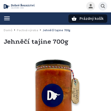
Prázdný košík
Hledat
Domů
Poctivá výroba
Jehněčí tajine 700g
/
/
Jehněčí tajine 700g