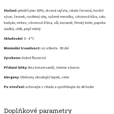
Složení:
jehněčí plec 60%, drcená rajčata, cibule červená, hovězí
vývar, česnek, rostlinný olej, sušené meruňky, citronová kůra, cukr,
badyán, mrkev, citronová šťáva, sůl, koriandr, římský kmín, paprika
sladká, chilli, pepř mletý
Skladování
: 0 - 4 °C
Minimální trvanlivost:
viz etiketa - 90 dní
Vyrobeno:
Dobré Řeznictví
Přidané látky:
Bez konzervantů, chemie a barviv.
Alergeny:
Obiloviny obsahující lepek, celer
Po otevření:
uchovejte v chladu a spotřebujte do 48 hodin
Doplňkové parametry