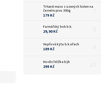
Trhané maso z uzených kolen na
černém pivu 300g
179 Kč
Farmářský bok b.k.
29,90 Kč
Vepřová kýta b.k.ořech
189 Kč
Hovězí kližka býk
299 Kč