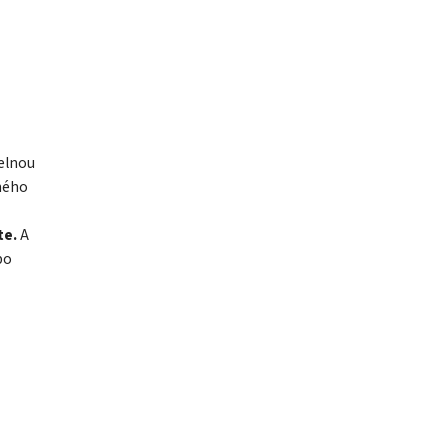
elnou
ného
te.
A
po