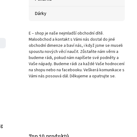
Dárky
E – shop je naše nejmladší obchodní dítě.
Maloobchod a kontakt s Vámi nás dostal do jiné
obchodní dimenze a baví nás, i když jsme se museli
spoustu nových věcí naučit. Zůstaňte nám věrni a
budeme rádi, pokud nám napíšete své podněty a
Vaše nápady. Budeme rádi za každé Vaše hodnocení
na shopu nebo na facebooku. Veškerá komunikace s
Vámi nás posouvá dál. Děkujeme a opatrujte se.
kg
Top 10 produktů