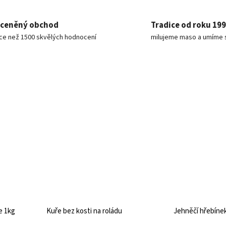
ceněný obchod
Tradice od roku 19
íce než 1500 skvělých hodnocení
milujeme maso a umíme 
e 1kg
Kuře bez kosti na roládu
Jehněčí hřebíne