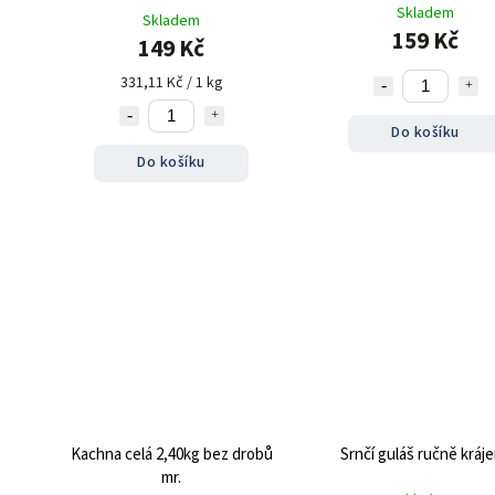
Skladem
Skladem
159 Kč
149 Kč
331,11 Kč / 1 kg
Do košíku
Do košíku
Kachna celá 2,40kg bez drobů
Srnčí guláš ručně kráj
mr.