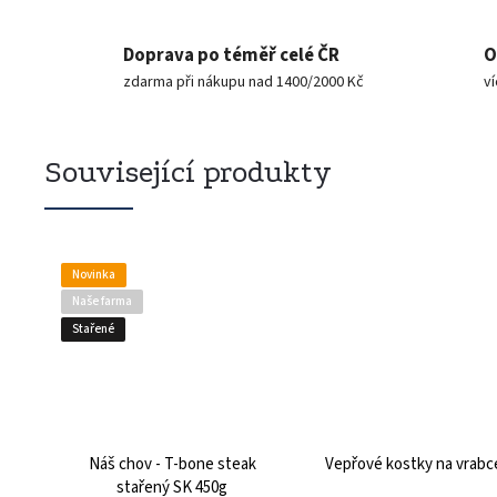
Doprava po téměř celé ČR
O
zdarma při nákupu nad 1400/2000 Kč
v
Související produkty
Novinka
Naše farma
Stařené
Náš chov - T-bone steak
Vepřové kostky na vrabc
stařený SK 450g