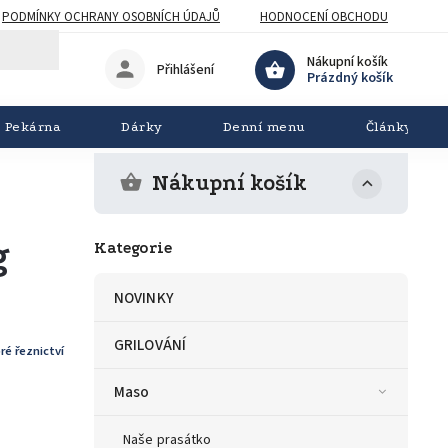
PODMÍNKY OCHRANY OSOBNÍCH ÚDAJŮ
HODNOCENÍ OBCHODU
Nákupní košík
Přihlášení
Prázdný košík
Pekárna
Dárky
Denní menu
Články
Nákupní košík
g
Kategorie
NOVINKY
GRILOVÁNÍ
ré řeznictví
Maso
Naše prasátko