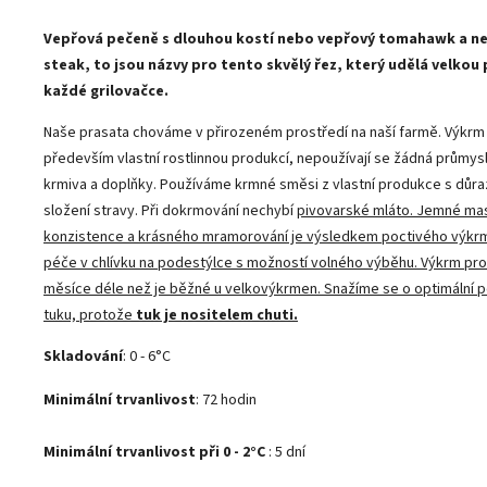
Vepřová pečeně s dlouhou kostí nebo vepřový tomahawk a ne
steak, to jsou názvy pro tento skvělý řez, který udělá velkou
každé grilovačce.
Naše prasata chováme v přirozeném prostředí na naší farmě. Výkrm
především vlastní rostlinnou produkcí, nepoužívají se žádná průmy
krmiva a doplňky. Používáme krmné směsi z vlastní produkce s důr
složení stravy. Při dokrmování nechybí
pivovarské mláto. Jemné ma
konzistence a krásného mramorování je výsledkem poctivého výkrmu
péče v chlívku na podestýlce s možností volného výběhu. Výkrm pro
měsíce déle než je běžné u velkovýkrmen. Snažíme se o optimální 
tuku, protože
tuk je nositelem chuti.
Skladování
: 0 - 6°C
Minimální trvanlivost
:
72 hodin
Minimální trvanlivost při 0 - 2°C
:
5 dní