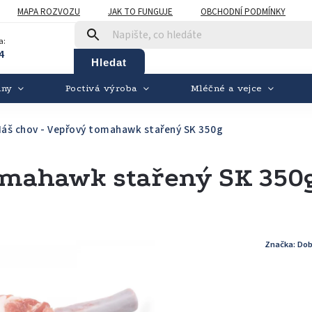
MAPA ROZVOZU
JAK TO FUNGUJE
OBCHODNÍ PODMÍNKY
a:
4
Hledat
iny
Poctivá výroba
Mléčné a vejce
áš chov - Vepřový tomahawk stařený SK 350g
omahawk stařený SK 350
Značka:
Dob