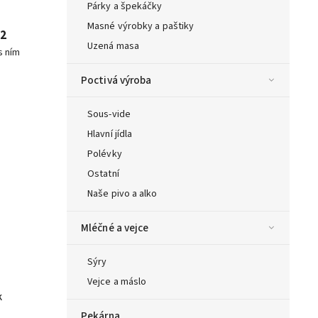
Párky a špekáčky
Masné výrobky a paštiky
92
Uzená masa
s ním
Poctivá výroba
Sous-vide
Hlavní jídla
Polévky
Ostatní
Naše pivo a alko
Mléčné a vejce
Sýry
Vejce a máslo
k
Pekárna