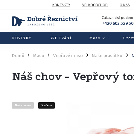
KONTAKTY
VELKOOBCHOD
O NÁS
Zákaznická podpor
+420 603 529 50
NOVINKY
GRILOVÁNÍ
Maso
Uzen
Domů
Maso
Vepřové maso
Naše prasátko
N
/
/
/
/
Náš chov - Vepřový t
Naše farma
Stařené