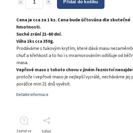
Přidat do košíku
Cena je cca za 1 ks. Cena bude účtována dle skutečné
hmotnosti.
Suché zrání 21-60 dní.
Váha 1ks cca 350g.
Prodáváme s tukovým krytím, které dává masu nezaměnit
chuť a křehkost a to ho i s mramorováním odlišuje od běž
masa.
Vepřové maso z tohoto chovu v jiném řeznictví nenajde
protože i vepřové maso je nejlepší vyzrálé, necháváme jej 
porážce min 21 dnů vyvěsit.
Detailní informace
Zeptat se
Sdílet