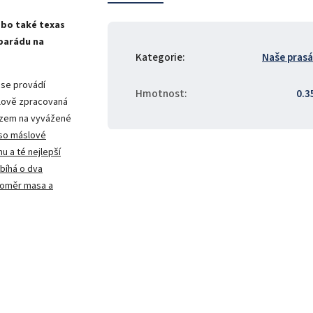
bo také texas
 parádu na
Kategorie
:
Naše pras
 se provádí
Hmotnost
:
0.3
slově zpracovaná
azem na vyvážené
so máslové
 a té nejlepší
bíhá o dva
poměr masa a