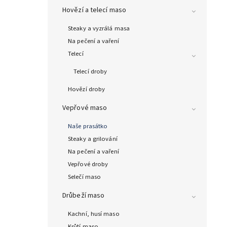
Hovězí a telecí maso
Steaky a vyzrálá masa
Na pečení a vaření
Telecí
Telecí droby
Hovězí droby
Vepřové maso
Naše prasátko
Steaky a grilování
Na pečení a vaření
Vepřové droby
Selečí maso
Drůbeží maso
Kachní, husí maso
Krůtí maso