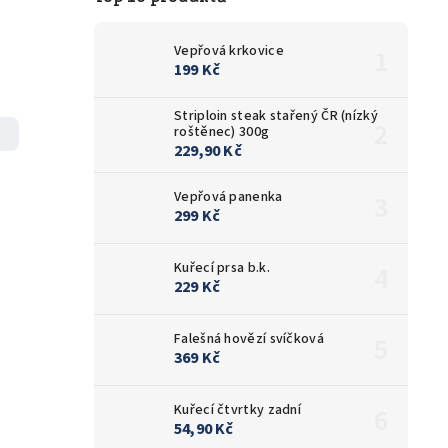
Vepřová krkovice
199 Kč
Striploin steak stařený ČR (nízký
roštěnec) 300g
229,90 Kč
Vepřová panenka
299 Kč
Kuřecí prsa b.k.
229 Kč
Falešná hovězí svíčková
369 Kč
Kuřecí čtvrtky zadní
54,90 Kč