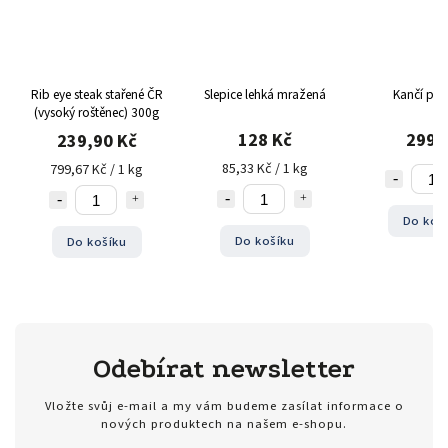
Rib eye steak stařené ČR
Slepice lehká mražená
Kančí plec
(vysoký roštěnec) 300g
128 Kč
299 
239,90 Kč
85,33 Kč / 1 kg
799,67 Kč / 1 kg
Do koš
Do košíku
Do košíku
Odebírat newsletter
Vložte svůj e-mail a my vám budeme zasílat informace o
nových produktech na našem e-shopu.