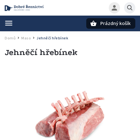
Prázdný košík
Hledat
Domů
Maso
Jehněčí hřebínek
/
/
Jehněčí hřebínek