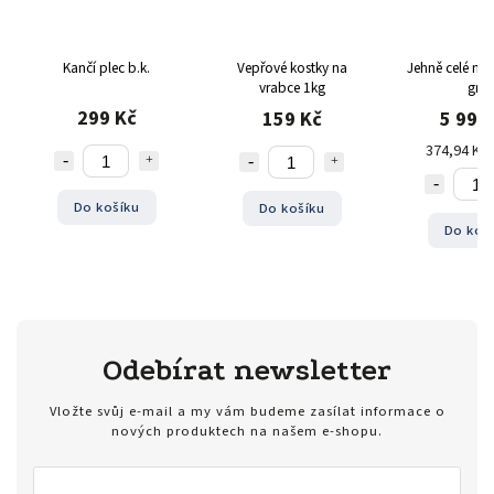
Kančí plec b.k.
Vepřové kostky na
Jehně celé na
vrabce 1kg
gril
299 Kč
159 Kč
5 999
374,94 Kč 
Do košíku
Do košíku
Do koš
Odebírat newsletter
Vložte svůj e-mail a my vám budeme zasílat informace o
nových produktech na našem e-shopu.