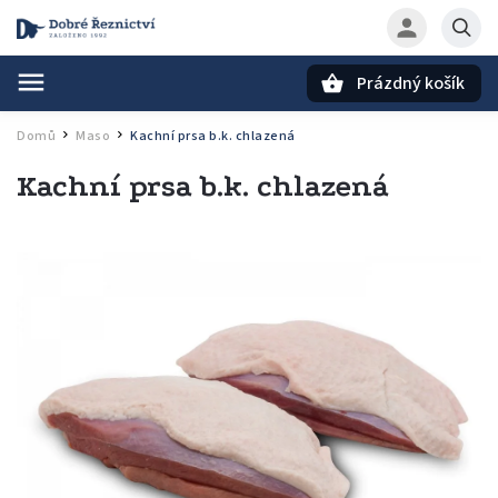
Prázdný košík
Hledat
Domů
Maso
Kachní prsa b.k. chlazená
/
/
Kachní prsa b.k. chlazená