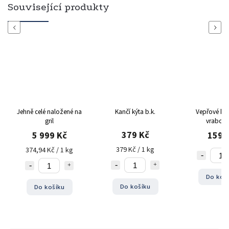
Související produkty
Previous
Next
Jehně celé naložené na
Kančí kýta b.k.
Vepřové kos
gril
vrabce 
379 Kč
5 999 Kč
159 
379 Kč / 1 kg
374,94 Kč / 1 kg
Do koš
Do košíku
Do košíku