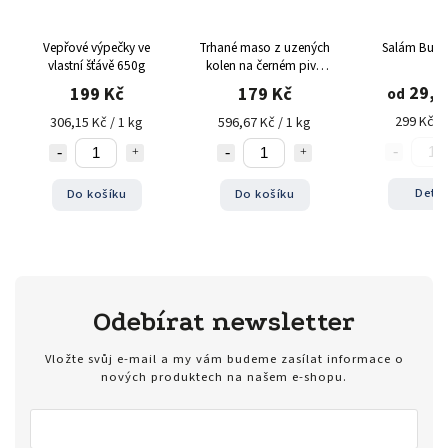
Vepřové výpečky ve
Trhané maso z uzených
Salám Burg
vlastní šťávě 650g
kolen na černém pivu
300g
29,9
199 Kč
179 Kč
od
299 Kč / 
306,15 Kč / 1 kg
596,67 Kč / 1 kg
Detai
Do košíku
Do košíku
Odebírat newsletter
Vložte svůj e-mail a my vám budeme zasílat informace o
nových produktech na našem e-shopu.