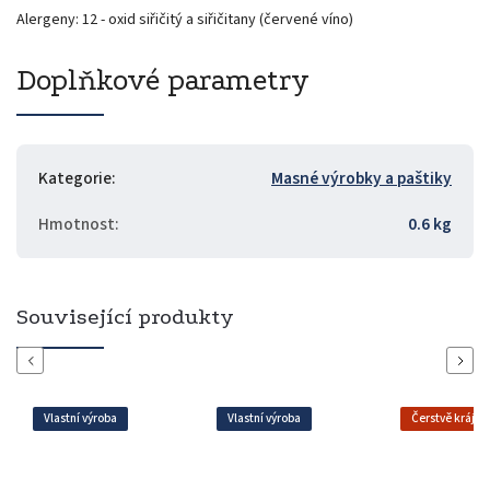
Alergeny: 12 - oxid siřičitý a siřičitany (červené víno)
Doplňkové parametry
Kategorie
:
Masné výrobky a paštiky
Hmotnost
:
0.6 kg
Související produkty
Previous
Next
Vlastní výroba
Vlastní výroba
Čerstvě krájen