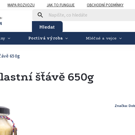
MAPA ROZVOZU
JAK TO FUNGUJE
OBCHODNÍ PODMÍNKY
a:
4
Hledat
iny
Poctivá výroba
Mléčné a vejce
šťávě 650g
lastní šťávě 650g
Značka:
Dob