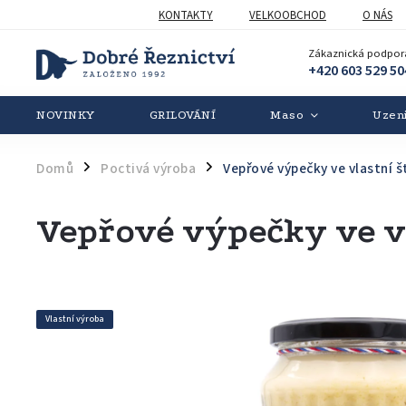
KONTAKTY
VELKOOBCHOD
O NÁS
Zákaznická podpor
+420 603 529 50
NOVINKY
GRILOVÁNÍ
Maso
Uzen
Domů
Poctivá výroba
Vepřové výpečky ve vlastní 
/
/
Vepřové výpečky ve v
Vlastní výroba