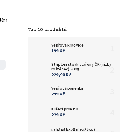
těra
Top 10 produktů
Vepřová krkovice
199 Kč
Striploin steak stařený ČR (nízký
roštěnec) 300g
229,90 Kč
Vepřová panenka
299 Kč
Kuřecí prsa b.k.
229 Kč
Falešná hovězí svíčková