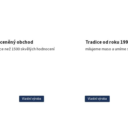
ceněný obchod
Tradice od roku 19
íce než 1500 skvělých hodnocení
milujeme maso a umíme 
Vlastní výroba
Vlastní výroba