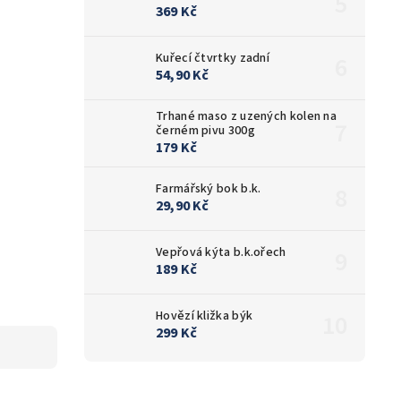
369 Kč
Kuřecí čtvrtky zadní
54,90 Kč
Trhané maso z uzených kolen na
černém pivu 300g
179 Kč
Farmářský bok b.k.
29,90 Kč
Vepřová kýta b.k.ořech
189 Kč
Hovězí kližka býk
299 Kč