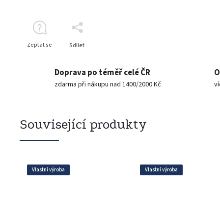
Zeptat se
Sdílet
Doprava po téměř celé ČR
O
zdarma při nákupu nad 1400/2000 Kč
v
Související produkty
Vlastní výroba
Vlastní výroba