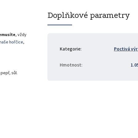
Doplňkové parametry
emusíte
, vždy
naše hořčice
,
Kategorie
:
Poctivá vý
Hmotnost
:
1.0
pepř, sůl.