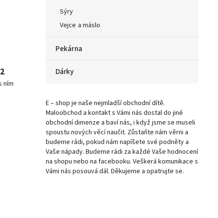
Sýry
Vejce a máslo
Pekárna
92
Dárky
s ním
E – shop je naše nejmladší obchodní dítě.
Maloobchod a kontakt s Vámi nás dostal do jiné
obchodní dimenze a baví nás, i když jsme se museli
spoustu nových věcí naučit. Zůstaňte nám věrni a
budeme rádi, pokud nám napíšete své podněty a
Vaše nápady. Budeme rádi za každé Vaše hodnocení
na shopu nebo na facebooku. Veškerá komunikace s
Vámi nás posouvá dál. Děkujeme a opatrujte se.