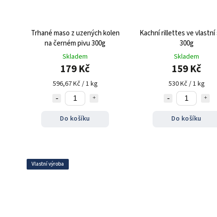
Trhané maso z uzených kolen
Kachní rillettes ve vlastní
na černém pivu 300g
300g
Skladem
Skladem
179 Kč
159 Kč
596,67 Kč / 1 kg
530 Kč / 1 kg
Do košíku
Do košíku
Vlastní výroba