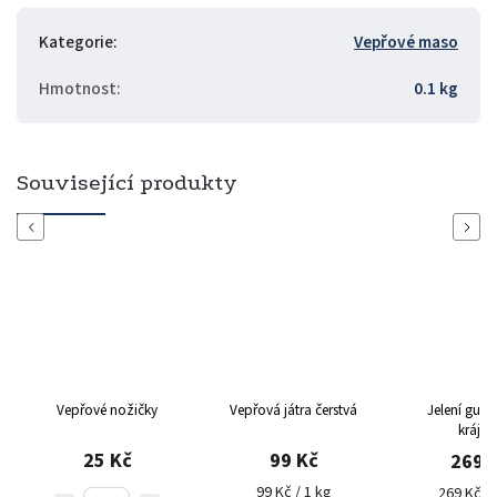
Kategorie
:
Vepřové maso
Hmotnost
:
0.1 kg
Související produkty
Previous
Next
Vepřové nožičky
Vepřová játra čerstvá
Jelení gulá
krájen
25 Kč
99 Kč
269 
99 Kč / 1 kg
269 Kč / 