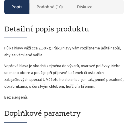
Popis
Podobné (10)
Diskuze
Detailní popis produktu
Půlka hlavy váží cca 2,50 kg. Půlku hlavy vám rozřízneme ještě napůl,
aby se vám lepé vařila.
Vepřová hlava je vhodná zejména do vývarů, ovarové polévky. Nebo
se maso obere a použije při přípravě tlačenek či ostatních
zabijačkových specialit. Můžete ho ale sníst i jen tak, jemně posolené,
obrat rukama, s čerstvým chlebem, hořčicí a křenem.
Bez alergenů.
Doplňkové parametry