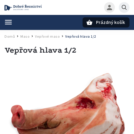
Prázdný košík
Hledat
Domů
Maso
Vepřové maso
Vepřová hlava 1/2
/
/
/
Vepřová hlava 1/2