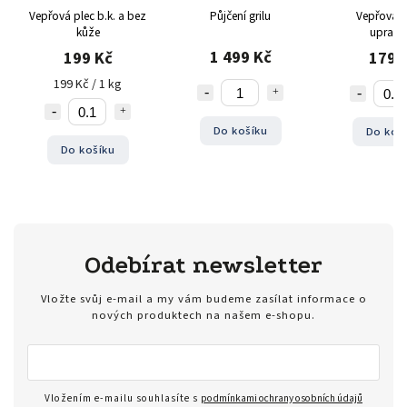
Vepřová plec b.k. a bez
Půjčení grilu
Vepřová 
kůže
uprave
1 499 Kč
199 Kč
179 
199 Kč / 1 kg
Do košíku
Do koš
Do košíku
Odebírat newsletter
Vložte svůj e-mail a my vám budeme zasílat informace o
nových produktech na našem e-shopu.
Vložením e-mailu souhlasíte s
podmínkami ochrany osobních údajů