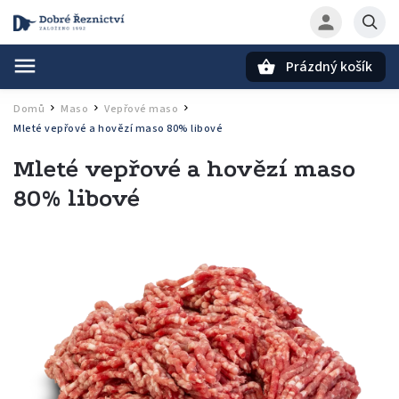
Prázdný košík
Hledat
Domů
Maso
Vepřové maso
/
/
/
Mleté vepřové a hovězí maso 80% libové
Mleté vepřové a hovězí maso
80% libové