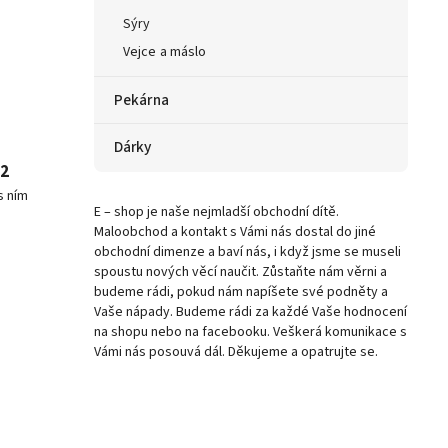
Sýry
Vejce a máslo
Pekárna
Dárky
92
s ním
E – shop je naše nejmladší obchodní dítě.
Maloobchod a kontakt s Vámi nás dostal do jiné
obchodní dimenze a baví nás, i když jsme se museli
spoustu nových věcí naučit. Zůstaňte nám věrni a
budeme rádi, pokud nám napíšete své podněty a
Vaše nápady. Budeme rádi za každé Vaše hodnocení
na shopu nebo na facebooku. Veškerá komunikace s
Vámi nás posouvá dál. Děkujeme a opatrujte se.