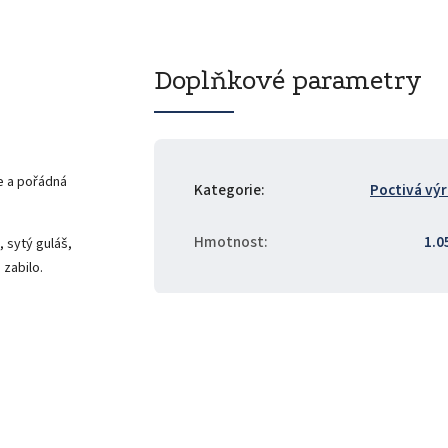
Doplňkové parametry
le a pořádná
Kategorie
:
Poctivá vý
Hmotnost
:
1.0
 sytý guláš,
o zabilo.