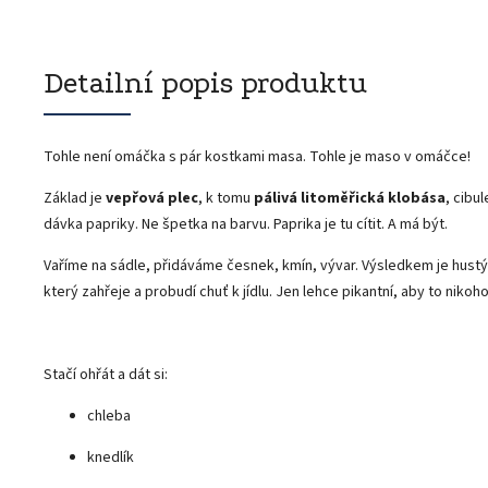
Detailní popis produktu
Tohle není omáčka s pár kostkami masa. Tohle je maso v omáčce!
Základ je
vepřová plec
, k tomu
pálivá litoměřická klobása
, cibu
dávka papriky. Ne špetka na barvu. Paprika je tu cítit. A má být.
Vaříme na sádle, přidáváme česnek, kmín, vývar. Výsledkem je hustý,
který zahřeje a probudí chuť k jídlu. Jen lehce pikantní, aby to nikoh
Stačí ohřát a dát si:
chleba
knedlík