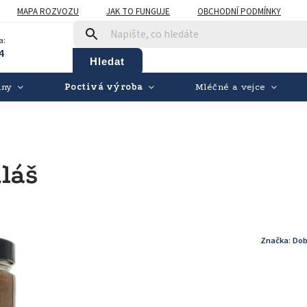
MAPA ROZVOZU
JAK TO FUNGUJE
OBCHODNÍ PODMÍNKY
a:
4
Hledat
iny
Poctivá výroba
Mléčné a vejce
láš
Značka:
Dob