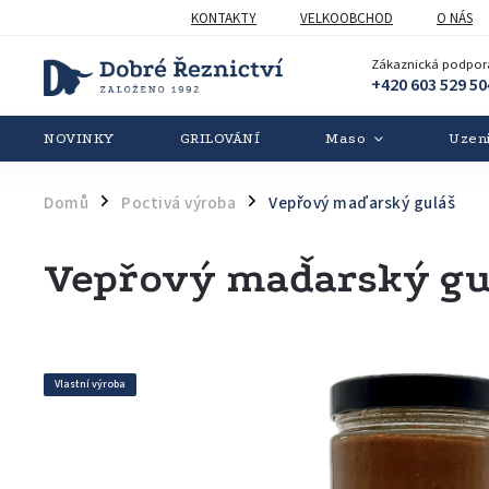
KONTAKTY
VELKOOBCHOD
O NÁS
Zákaznická podpor
+420 603 529 50
NOVINKY
GRILOVÁNÍ
Maso
Uzen
Domů
Poctivá výroba
Vepřový maďarský guláš
/
/
Vepřový maďarský gu
Vlastní výroba