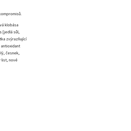
 kompromisů.
ivá klobása
 [jedlá sůl,
tka zvýrazňující
 antioxidant
elý, česnek,
 list, nové