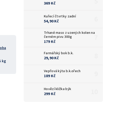
369 Kč
Kuřecí čtvrtky zadní
54,90 Kč
Trhané maso z uzených kolen na
černém pivu 300g
179 Kč
roba
Farmářský bok b.k.
29,90 Kč
5 kg
Vepřová kýta b.k.ořech
189 Kč
Hovězí kližka býk
299 Kč