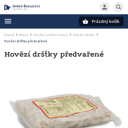
Prázdný košík
Hledat
Domů
Maso
Hovězí a telecí maso
Hovězí droby
/
/
/
/
Hovězí dršťky předvařené
Hovězí dršťky předvařené