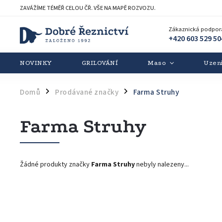
ZAVÁŽÍME TÉMĚŘ CELOU ČŘ. VŠE NA MAPĚ ROZVOZU.
Zákaznická podpor
+420 603 529 50
NOVINKY
GRILOVÁNÍ
Maso
Uzen
Domů
Prodávané značky
Farma Struhy
/
/
Farma Struhy
Žádné produkty značky
Farma Struhy
nebyly nalezeny...