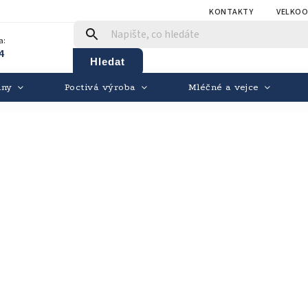
KONTAKTY
VELKO
a:
4
Hledat
iny
Poctivá výroba
Mléčné a vejce