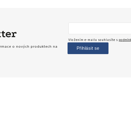
ter
Vložením e-mailu souhlasíte s
podmínk
formace o nových produktech na
Přihlásit se