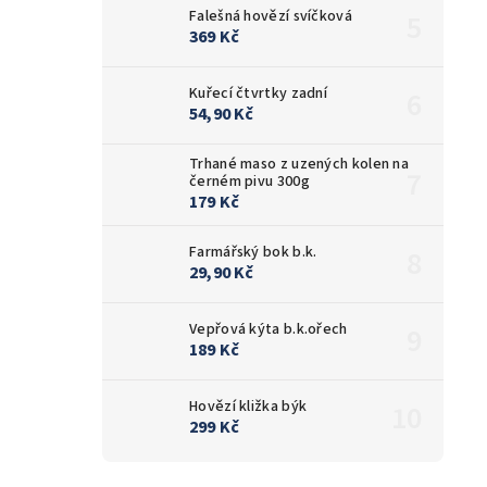
Falešná hovězí svíčková
369 Kč
Kuřecí čtvrtky zadní
54,90 Kč
Trhané maso z uzených kolen na
černém pivu 300g
179 Kč
Farmářský bok b.k.
29,90 Kč
Vepřová kýta b.k.ořech
189 Kč
Hovězí kližka býk
299 Kč