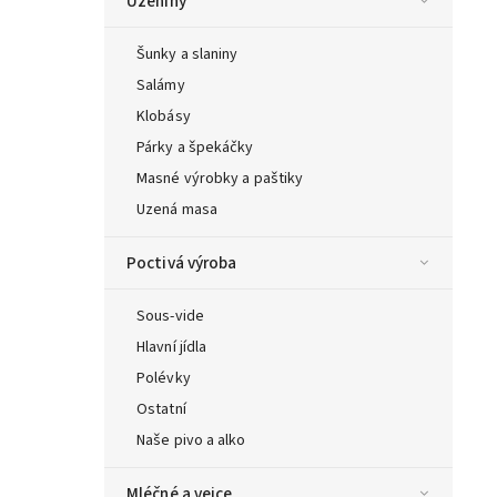
Uzeniny
Šunky a slaniny
Salámy
Klobásy
Párky a špekáčky
Masné výrobky a paštiky
Uzená masa
Poctivá výroba
Sous-vide
Hlavní jídla
Polévky
Ostatní
Naše pivo a alko
Mléčné a vejce