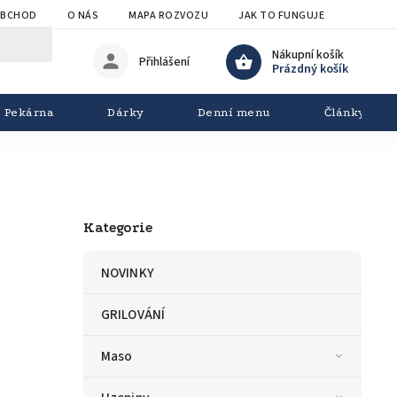
OBCHOD
O NÁS
MAPA ROZVOZU
JAK TO FUNGUJE
OBCHOD
Nákupní košík
Přihlášení
Prázdný košík
Pekárna
Dárky
Denní menu
Články
Kategorie
NOVINKY
GRILOVÁNÍ
Maso