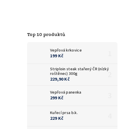
Top 10 produktů
Vepřová krkovice
199 Kč
Striploin steak stařený ČR (nízký
roštěnec) 300g
229,90 Kč
Vepřová panenka
299 Kč
Kuřecí prsa b.k.
229 Kč