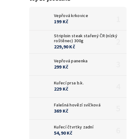
Vepřová krkovice
199 Kč
Striploin steak stařený ČR (nízký
roštěnec) 300g
229,90 Kč
Vepřová panenka
299 Kč
Kuřecí prsa b.k.
229 Kč
Falešná hovězí svíčková
369 Kč
Kuřecí čtvrtky zadní
54,90 Kč