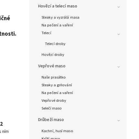
Hovězí a telecí maso
ičné
Steaky a vyzrálá masa
Na pečení a vaření
nosti.
Telecí
Telecí droby
Hovězí droby
Vepřové maso
Naše prasátko
Steaky a grilování
Na pečení a vaření
Vepřové droby
Selečí maso
Drůbeží maso
92
Kachní, husí maso
s ním
Krůtí maso