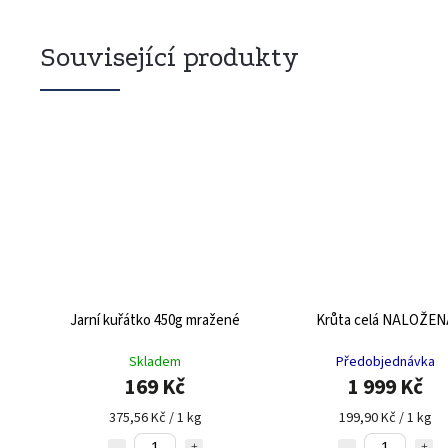
Související produkty
Jarní kuřátko 450g mražené
Krůta celá NALOŽEN
Skladem
Předobjednávka
169 Kč
1 999 Kč
375,56 Kč / 1 kg
199,90 Kč / 1 kg