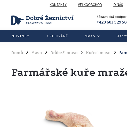
KONTAKTY
VELKOOBCHOD
O NÁS
Zákaznická podpor
+420 603 529 50
NOVINKY
GRILOVÁNÍ
Maso
Uzen
Domů
Maso
Drůbeží maso
Kuřecí maso
Far
/
/
/
/
Farmářské kuře mraž