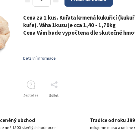
Cena za 1 kus. Kuřata krmená kukuřicí (kukuř
kuře). Váha 1kusu je cca 1,40 - 1,70kg
Cena Vám bude vypočtena dle skutečné hmot
Detailní informace
Zeptat se
Sdílet
ceněný obchod
Tradice od roku 19
íce než 1500 skvělých hodnocení
milujeme maso a umíme 