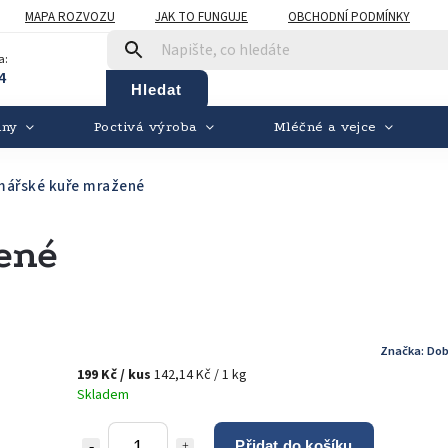
MAPA ROZVOZU
JAK TO FUNGUJE
OBCHODNÍ PODMÍNKY
a:
4
Hledat
iny
Poctivá výroba
Mléčné a vejce
mářské kuře mražené
ené
Značka:
Dob
199 Kč
/ kus
142,14 Kč / 1 kg
Skladem
Přidat do košíku