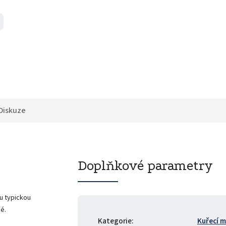
Diskuze
Doplňkové parametry
u typickou
é.
Kategorie
:
Kuřecí 