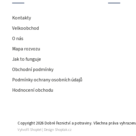
Kontakty
Velkoobchod
O nás
Mapa rozvozu
Jak to funguje
Obchodní podmínky
Podmínky ochrany osobních údajů
Hodnocení obchodu
Copyright 2026
Dobré řeznictví a potraviny
. Všechna práva vyhrazen
Vytvořil
Shoptet
| Design
Shoptak.cz