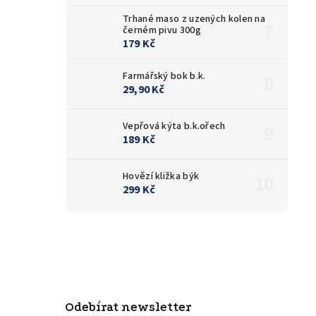
Trhané maso z uzených kolen na
černém pivu 300g
179 Kč
Farmářský bok b.k.
29,90 Kč
Vepřová kýta b.k.ořech
189 Kč
Hovězí kližka býk
299 Kč
Odebírat newsletter