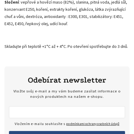
Složení
: vepřové a hovězí maso (82%), slanina, pitná voda, jedlá sůl,
konzervant E250, koření, extrakty koření, glukóza, látka zvýrazňující
chuť a vůni, dextróza, antioxidanty : E300, E301, stabilizátory: E451,
E452, E450, řepkový olej, udící kouř.
Skladujte při teplotě +1°C až + 4°C. Po otevření spotřebujte do 3 dnů.
Odebírat newsletter
Vložte svůj e-mail a my vám budeme zasílat informace o
nových produktech na našem e-shopu.
Vložením e-mailu souhlasíte s
podmínkami ochrany osobních údajů